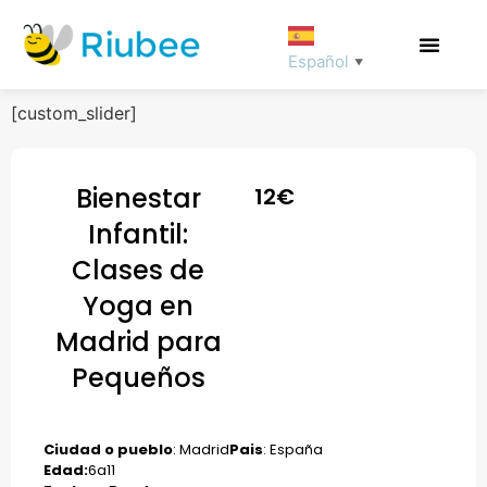
Español
▼
[custom_slider]
Bienestar
12
€
Infantil:
Clases de
Yoga en
Madrid para
Pequeños
Ciudad o pueblo
: Madrid
Pais
: España
Edad:
6
a
11