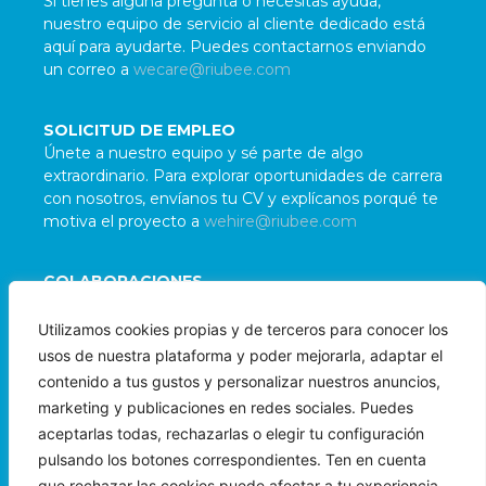
Si tienes alguna pregunta o necesitas ayuda,
nuestro equipo de servicio al cliente dedicado está
aquí para ayudarte. Puedes contactarnos enviando
un correo a
wecare@riubee.com
SOLICITUD DE EMPLEO
Únete a nuestro equipo y sé parte de algo
extraordinario. Para explorar oportunidades de carrera
con nosotros, envíanos tu CV y explícanos porqué te
motiva el proyecto a
wehire@riubee.com
COLABORACIONES
Damos la bienvenida a colaboraciones con
Utilizamos cookies propias y de terceros para conocer los
organizaciones e individuos alineados con nuestra
usos de nuestra plataforma y poder mejorarla, adaptar el
misión. Para evaluar posibles sinergias, contáctanos
contenido a tus gustos y personalizar nuestros anuncios,
a
wepartner@riubee.com
marketing y publicaciones en redes sociales. Puedes
aceptarlas todas, rechazarlas o elegir tu configuración
pulsando los botones correspondientes. Ten en cuenta
que rechazar las cookies puede afectar a tu experiencia