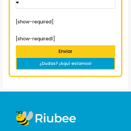
[show-required]
[show-required1]
Enviar
¿Dudas? ¡Aquí estamos!