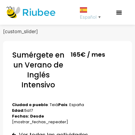
Español
▼
[custom_slider]
Sumérgete en
165
€ / mes
un Verano de
Inglés
Intensivo
Ciudad o pueblo
: Teià
Pais
: España
Edad:
5
a
17
Fechas: Desde
[mostrar_fechas_repeater]
Ver todas las actividades