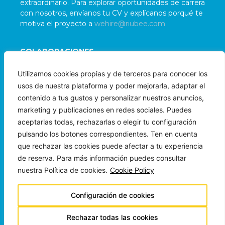
extraordinario. Para explorar oportunidades de carrera
con nosotros, envíanos tu CV y explícanos porqué te
motiva el proyecto a
wehire@riubee.com
COLABORACIONES
Damos la bienvenida a colaboraciones con
Utilizamos cookies propias y de terceros para conocer los
organizaciones e individuos alineados con nuestra
usos de nuestra plataforma y poder mejorarla, adaptar el
misión. Para evaluar posibles sinergias, contáctanos
contenido a tus gustos y personalizar nuestros anuncios,
a
wepartner@riubee.com
marketing y publicaciones en redes sociales. Puedes
aceptarlas todas, rechazarlas o elegir tu configuración
pulsando los botones correspondientes. Ten en cuenta
que rechazar las cookies puede afectar a tu experiencia
de reserva. Para más información puedes consultar
nuestra Política de cookies.
Cookie Policy
Copyright © 2024 Beeloha Ops LLC
Todos los Derechos Reservados
Configuración de cookies
Made with ❤︎ by
Rechazar todas las cookies