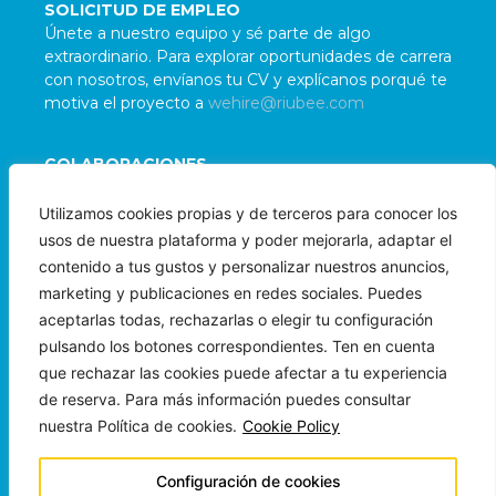
SOLICITUD DE EMPLEO
Únete a nuestro equipo y sé parte de algo
extraordinario. Para explorar oportunidades de carrera
con nosotros, envíanos tu CV y explícanos porqué te
motiva el proyecto a
wehire@riubee.com
COLABORACIONES
Damos la bienvenida a colaboraciones con
Utilizamos cookies propias y de terceros para conocer los
organizaciones e individuos alineados con nuestra
usos de nuestra plataforma y poder mejorarla, adaptar el
misión. Para evaluar posibles sinergias, contáctanos
contenido a tus gustos y personalizar nuestros anuncios,
a
wepartner@riubee.com
marketing y publicaciones en redes sociales. Puedes
aceptarlas todas, rechazarlas o elegir tu configuración
pulsando los botones correspondientes. Ten en cuenta
que rechazar las cookies puede afectar a tu experiencia
de reserva. Para más información puedes consultar
nuestra Política de cookies.
Cookie Policy
Copyright © 2024 Beeloha Ops LLC
Todos los Derechos Reservados
Configuración de cookies