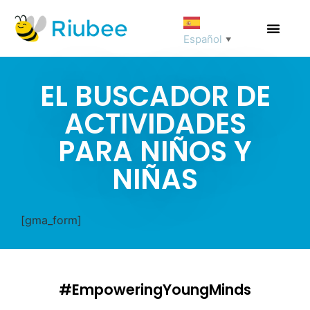
Español
▼
EL BUSCADOR DE
ACTIVIDADES
PARA NIÑOS Y
NIÑAS
[gma_form]
#EmpoweringYoungMinds