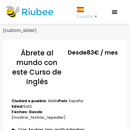
Español
▼
[custom_slider]
Ábrete al
Desde
83
€ / mes
mundo con
este Curso de
Inglés
Ciudad o pueblo
: Alella
Pais
: España
Edad:
5
a
12
Fechas: Desde
[mostrar_fechas_repeater]
Ver todas las actividades