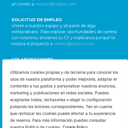
un correo a
wecare@riubee.com
SOLICITUD DE EMPLEO
Únete a nuestro equipo y sé parte de algo
extraordinario. Para explorar oportunidades de carrera
con nosotros, envíanos tu CV y explícanos porqué te
motiva el proyecto a
wehire@riubee.com
COLABORACIONES
Damos la bienvenida a colaboraciones con
Utilizamos cookies propias y de terceros para conocer los
organizaciones e individuos alineados con nuestra
usos de nuestra plataforma y poder mejorarla, adaptar el
misión. Para evaluar posibles sinergias, contáctanos
contenido a tus gustos y personalizar nuestros anuncios,
a
wepartner@riubee.com
marketing y publicaciones en redes sociales. Puedes
aceptarlas todas, rechazarlas o elegir tu configuración
pulsando los botones correspondientes. Ten en cuenta
que rechazar las cookies puede afectar a tu experiencia
de reserva. Para más información puedes consultar
nuestra Política de cookies.
Cookie Policy