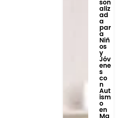
son
aliz
ad
a
par
a
Niñ
os
y
Jóv
ene
s
co
n
Aut
ism
o
en
Ma