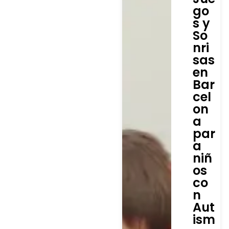
go
s y
So
nri
sas
en
Bar
cel
on
a
par
a
niñ
os
co
n
Aut
ism