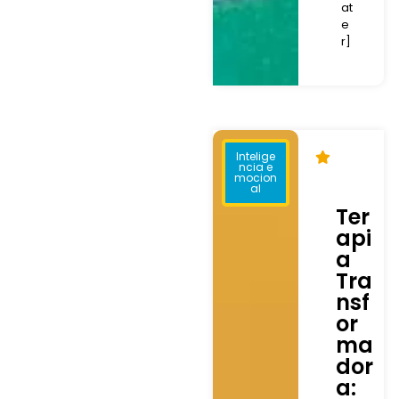
at
e
r]
Intelige
ncia e
mocion
al
Ter
api
a
Tra
nsf
or
ma
dor
a: