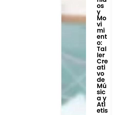
os
y
Mo
vi
mi
ent
o:
Tal
ler
Cre
ati
vo
de
Mú
sic
a y
Atl
etis