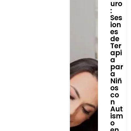
uro
:
Ses
ion
es
de
Ter
api
a
par
a
Niñ
os
co
n
Aut
ism
o
en