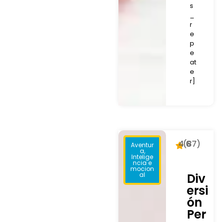
s
_
r
e
p
e
at
e
r]
4.6
(87)
Aventur
a,
Intelige
ncia e
mocion
al
Div
ersi
ón
Per