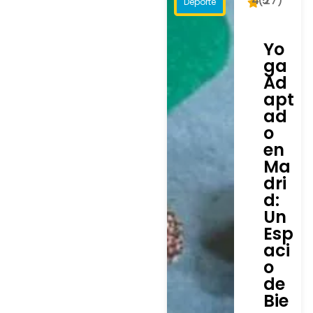
4.5
(27)
Deporte
Yo
ga
Ad
apt
ad
o
en
Ma
dri
d:
Un
Esp
aci
o
de
Bie