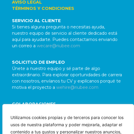
AVISO LEGAL
TÉRMINOS Y CONDICIONES
SERVICIO AL CLIENTE
Si tienes alguna pregunta o necesitas ayuda,
nuestro equipo de servicio al cliente dedicado está
aquí para ayudarte. Puedes contactarnos enviando
un correo a
wecare@riubee.com
SOLICITUD DE EMPLEO
Únete a nuestro equipo y sé parte de algo
extraordinario. Para explorar oportunidades de carrera
con nosotros, envíanos tu CV y explícanos porqué te
motiva el proyecto a
wehire@riubee.com
COLABORACIONES
Damos la bienvenida a colaboraciones con
Utilizamos cookies propias y de terceros para conocer los
organizaciones e individuos alineados con nuestra
usos de nuestra plataforma y poder mejorarla, adaptar el
misión. Para evaluar posibles sinergias, contáctanos
contenido a tus gustos y personalizar nuestros anuncios,