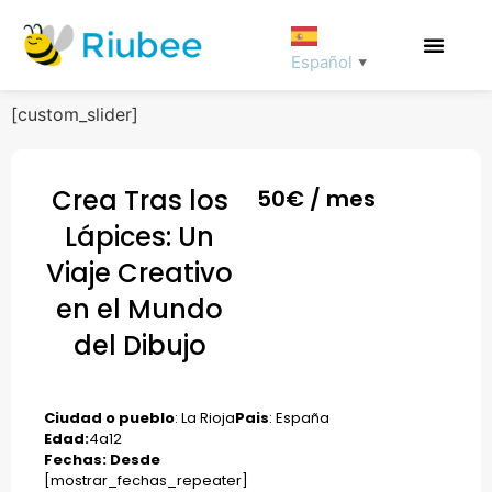
Español
▼
[custom_slider]
Crea Tras los
50
€ / mes
Lápices: Un
Viaje Creativo
en el Mundo
del Dibujo
Ciudad o pueblo
: La Rioja
Pais
: España
Edad:
4
a
12
Fechas: Desde
[mostrar_fechas_repeater]