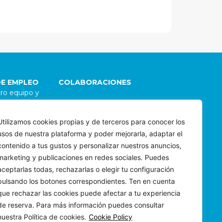
DE EMPLEO
COLABORACIONES
ro equipo y
go
Damos la bienvenida a
 Para explorar
colaboraciones con
Utilizamos cookies propias y de terceros para conocer los
 de carrera
organizaciones e individuos
usos de nuestra plataforma y poder mejorarla, adaptar el
 envíanos tu
alineados con nuestra
os porqué te
misión. Para evaluar
contenido a tus gustos y personalizar nuestros anuncios,
yecto
posibles sinergias,
marketing y publicaciones en redes sociales. Puedes
bee.com
contáctanos a
aceptarlas todas, rechazarlas o elegir tu configuración
wepartner@riubee.com
pulsando los botones correspondientes. Ten en cuenta
que rechazar las cookies puede afectar a tu experiencia
de reserva. Para más información puedes consultar
nuestra Política de cookies.
Cookie Policy