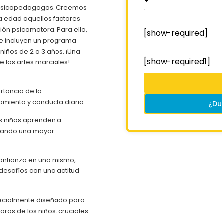
y psicopedagogos. Creemos
a edad aquellos factores
ón psicomotora. Para ello,
[show-required]
te incluyen un programa
niños de 2 a 3 años. ¡Una
[show-required1]
e las artes marciales!
ortancia de la
amiento y conducta diaria.
¿Du
los niños aprenden a
llando una mayor
confianza en uno mismo,
desafíos con una actitud
ecialmente diseñado para
oras de los niños, cruciales