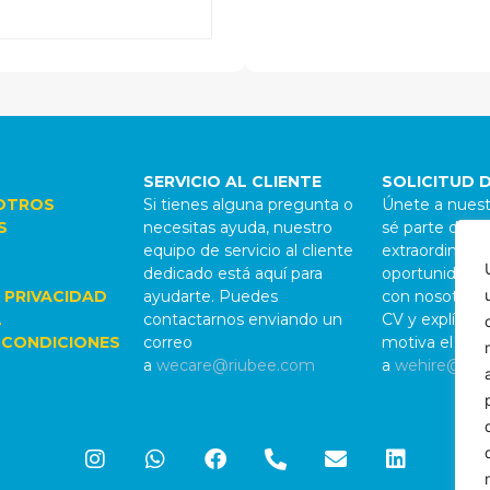
SERVICIO AL CLIENTE
SOLICITUD 
OTROS
Si tienes alguna pregunta o
Únete a nuest
S
necesitas ayuda, nuestro
sé parte de al
equipo de servicio al cliente
extraordinario.
dedicado está aquí para
oportunidades
 PRIVACIDAD
ayudarte. Puedes
con nosotros,
L
contactarnos enviando un
CV y explícan
 CONDICIONES
correo
motiva el pro
a
wecare@riubee.com
a
wehire@riu