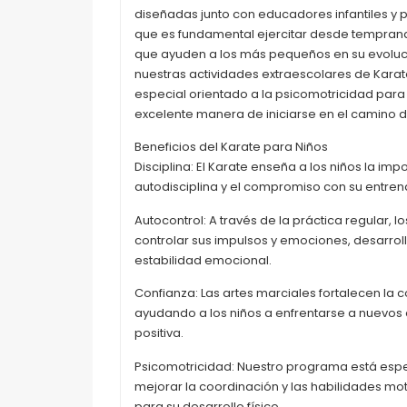
diseñadas junto con educadores infantiles 
que es fundamental ejercitar desde tempran
que ayuden a los más pequeños en su evoluci
nuestras actividades extraescolares de Kara
especial orientado a la psicomotricidad para 
excelente manera de iniciarse en el camino d
Beneficios del Karate para Niños
Disciplina: El Karate enseña a los niños la imp
autodisciplina y el compromiso con su entren
Autocontrol: A través de la práctica regular, 
controlar sus impulsos y emociones, desarro
estabilidad emocional.
Confianza: Las artes marciales fortalecen la 
ayudando a los niños a enfrentarse a nuevos 
positiva.
Psicomotricidad: Nuestro programa está esp
mejorar la coordinación y las habilidades mot
para su desarrollo físico.