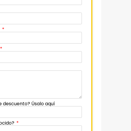
o
e descuento? Úsalo aquí
ocido?