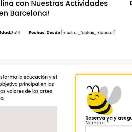
iplina con Nuestras Actividades
 en Barcelona!
Edad:
3
a
14
Fechas: Desde
[mostrar_fechas_repeater]
ansforma la educación y el
objetivo principal en las
os valores de las artes
a.
Reserva ya y asegu
Nombre