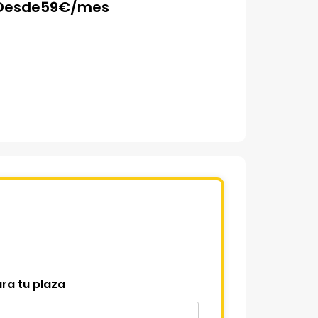
Desde
59
€/mes
ra tu plaza