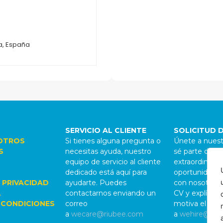
ja, España
SERVICIO AL CLIENTE
SOLICITUD 
OTROS
Si tienes alguna pregunta o
Únete a nuest
S
necesitas ayuda, nuestro
sé parte de al
equipo de servicio al cliente
extraordinario.
dedicado está aquí para
oportunidades
 PRIVACIDAD
ayudarte. Puedes
con nosotros,
L
contactarnos enviando un
CV y explícan
 CONDICIONES
correo
motiva el pro
a
wecare@riubee.com
a
wehire@riu