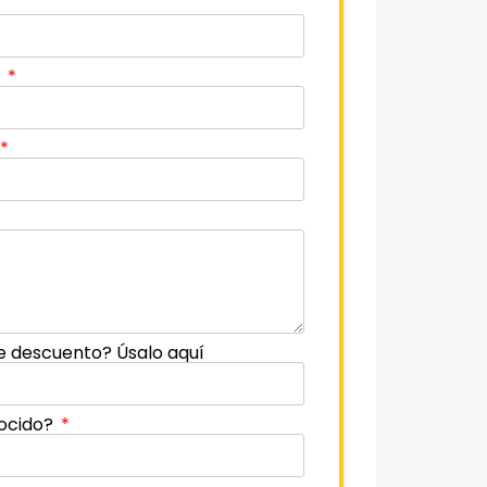
o
e descuento? Úsalo aquí
ocido?