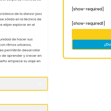
[show-required]
ca básica de la danza-jazz
 sólida en la técnica de
[show-required1]
e elijan explorar en el
rtunidad de hacer sus
¿Du
con ritmos urbanos,
es permitirán desarrollar
so de aprender y crecer en
queño empiece su viaje en