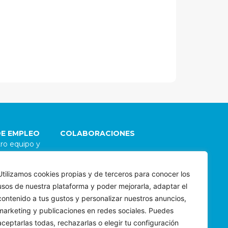
DE EMPLEO
COLABORACIONES
ro equipo y
go
Damos la bienvenida a
 Para explorar
colaboraciones con
Utilizamos cookies propias y de terceros para conocer los
 de carrera
organizaciones e individuos
usos de nuestra plataforma y poder mejorarla, adaptar el
 envíanos tu
alineados con nuestra
os porqué te
misión. Para evaluar
contenido a tus gustos y personalizar nuestros anuncios,
yecto
posibles sinergias,
marketing y publicaciones en redes sociales. Puedes
bee.com
contáctanos a
aceptarlas todas, rechazarlas o elegir tu configuración