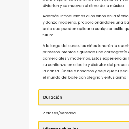
divierten y se mueven al ritmo de la música.
Además, introducimos a los niños en la técni
y danza moderna, proporcionándoles una base
baile que pueden aplicar a cualquier estilo qu
futuro.
A lo largo del curso, los niños tendrán la opo
primeros intentos siguiendo una coreografía 
comerciales y modernos. Estas experiencias l
su confianza en el baile y disfrutar del proce
la danza. ¡Únete a nosotros y deja que tu pe
el mundo del baile con alegría y entusiasmo!
Duración
2 clases/semana
Idioma vehicular