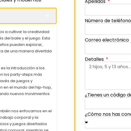
Apellidos
Número de teléfon
 a cultivar la creatividad
 del baile y el juego. Esta
Correo electrónico
iños pueden explorar,
za de una manera divertida
Detalles
es la introducción a los
n los party-steps más
través de juegos y
en en el mundo del hip-hop,
lorando nuevos movimientos
¿Tienes un código d
ambién nos enfocamos en el
¿Cómo nos has con
trabajo corporal y la
cicios y juegos diseñados
trol corporal, mientras se