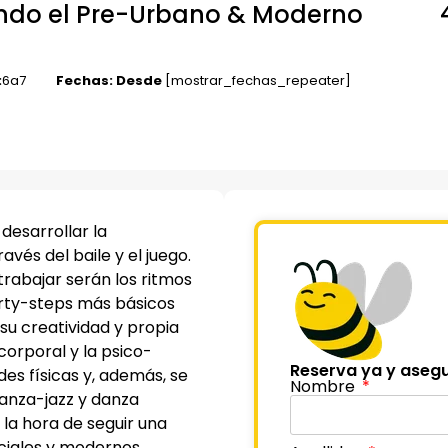
ando el Pre-Urbano & Moderno
:
6
a
7
Fechas: Desde
[mostrar_fechas_repeater]
desarrollar la
avés del baile y el juego.
trabajar serán los ritmos
arty-steps más básicos
 su creatividad y propia
orporal y la psico-
Reserva ya y asegu
des físicas y, además, se
Nombre
danza-jazz y danza
la hora de seguir una
ciales y modernos.