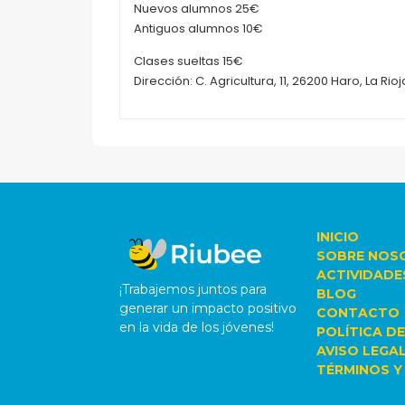
Nuevos alumnos 25€
Antiguos alumnos 10€
Clases sueltas 15€
Dirección: C. Agricultura, 11, 26200 Haro, La Rio
INICIO
SOBRE NOS
ACTIVIDADE
¡Trabajemos juntos para
BLOG
generar un impacto positivo
CONTACTO
en la vida de los jóvenes!
POLÍTICA DE
AVISO LEGA
TÉRMINOS Y