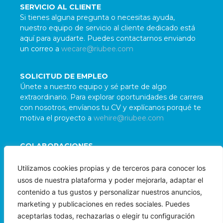
SERVICIO AL CLIENTE
Si tienes alguna pregunta o necesitas ayuda,
nuestro equipo de servicio al cliente dedicado está
aquí para ayudarte. Puedes contactarnos enviando
un correo a
wecare@riubee.com
SOLICITUD DE EMPLEO
Únete a nuestro equipo y sé parte de algo
extraordinario. Para explorar oportunidades de carrera
con nosotros, envíanos tu CV y explícanos porqué te
motiva el proyecto a
wehire@riubee.com
COLABORACIONES
Damos la bienvenida a colaboraciones con
Utilizamos cookies propias y de terceros para conocer los
organizaciones e individuos alineados con nuestra
usos de nuestra plataforma y poder mejorarla, adaptar el
misión. Para evaluar posibles sinergias, contáctanos
contenido a tus gustos y personalizar nuestros anuncios,
a
wepartner@riubee.com
marketing y publicaciones en redes sociales. Puedes
aceptarlas todas, rechazarlas o elegir tu configuración