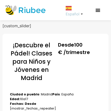
Español
▼
[custom_slider]
¡Descubre el
Desde
100
€ /trimestre
Pádel! Clases
para Niños y
Jóvenes en
Madrid
Ciudad o pueblo
: Madrid
Pais
: España
Edad:
10
a
17
Fechas: Desde
[mostrar_fechas_repeater]