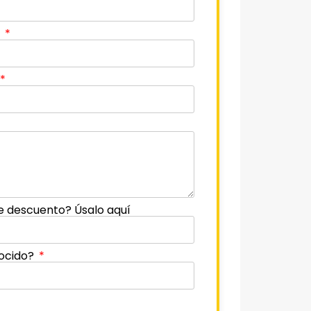
o
e descuento? Úsalo aquí
ocido?