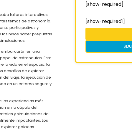
[show-required]
abo talleres interactivos
[show-required1]
entes temas de astronomía.
ente participativos y
a los niños hacer preguntas
simulaciones.
¿Du
se embarcarán en una
papel de astronautas. Esta
 la vida en el espacio, la
os desafíos de explorar
n del viaje, la ejecución de
 todo en un entorno seguro y
de las experiencias más
ión en la cúpula del
ntales y simulaciones del
almente impactantes. Los
, explorar galaxias