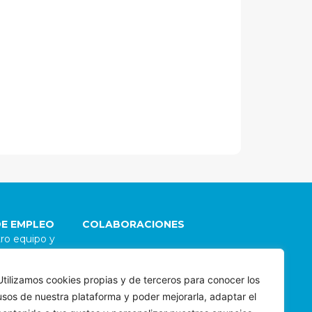
DE EMPLEO
COLABORACIONES
ro equipo y
go
Damos la bienvenida a
 Para explorar
colaboraciones con
Utilizamos cookies propias y de terceros para conocer los
 de carrera
organizaciones e individuos
usos de nuestra plataforma y poder mejorarla, adaptar el
 envíanos tu
alineados con nuestra
os porqué te
misión. Para evaluar