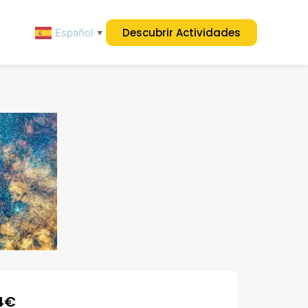
Descubrir Actividades
Español
▼
4
€