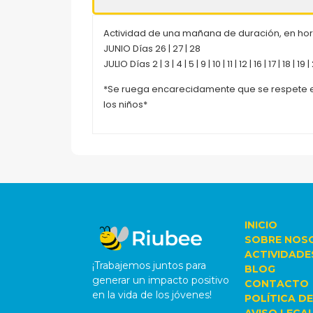
Actividad de una mañana de duración, en hora
JUNIO Días 26 | 27 | 28
JULIO Días 2 | 3 | 4 | 5 | 9 | 10 | 11 | 12 | 16 | 17 | 18 | 19 
*Se ruega encarecidamente que se respete e
los niños*
INICIO
SOBRE NOS
ACTIVIDADE
¡Trabajemos juntos para
BLOG
generar un impacto positivo
CONTACTO
en la vida de los jóvenes!
POLÍTICA DE
AVISO LEGA