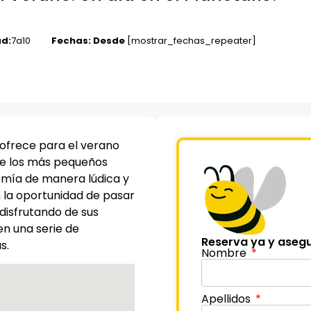
d:
7
a
10
Fechas: Desde
[mostrar_fechas_repeater]
 ofrece para el verano
ue los más pequeños
mía de manera lúdica y
 la oportunidad de pasar
disfrutando de sus
en una serie de
Reserva ya y asegu
s.
Nombre
Apellidos