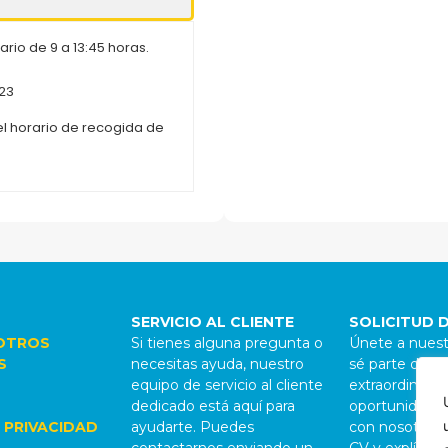
rio de 9 a 13:45 horas.
| 23
l horario de recogida de
SERVICIO AL CLIENTE
SOLICITUD 
OTROS
Si tienes alguna pregunta o
Únete a nuest
S
necesitas ayuda, nuestro
sé parte de al
equipo de servicio al cliente
extraordinario.
dedicado está aquí para
oportunidades
 PRIVACIDAD
ayudarte. Puedes
con nosotros,
L
contactarnos enviando un
CV y explícan