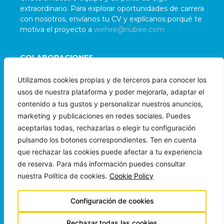
extraordinario. Para explorar oportunidades de carrera
con nosotros, envíanos tu CV y explícanos porqué te
motiva el proyecto a
wehire@riubee.com
COLABORACIONES
Damos la bienvenida a colaboraciones con
Utilizamos cookies propias y de terceros para conocer los
organizaciones e individuos alineados con nuestra
usos de nuestra plataforma y poder mejorarla, adaptar el
misión. Para evaluar posibles sinergias, contáctanos
contenido a tus gustos y personalizar nuestros anuncios,
a
wepartner@riubee.com
marketing y publicaciones en redes sociales. Puedes
aceptarlas todas, rechazarlas o elegir tu configuración
pulsando los botones correspondientes. Ten en cuenta
que rechazar las cookies puede afectar a tu experiencia
de reserva. Para más información puedes consultar
nuestra Política de cookies.
Cookie Policy
Copyright © 2024 Beeloha Ops LLC
Todos los Derechos Reservados
Configuración de cookies
Made with ❤︎ by
Rechazar todas las cookies