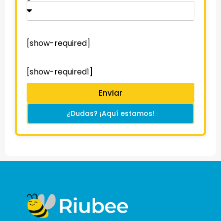
[show-required]
[show-required1]
Enviar
¿Dudas? ¡Aquí estamos!