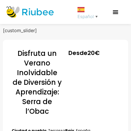
Español
▼
[custom_slider]
Disfruta un
Desde
20
€
Verano
Inolvidable
de Diversión y
Aprendizaje:
Serra de
l’Obac
Ciudad o pueblo
: Terrassa
Pais
: España