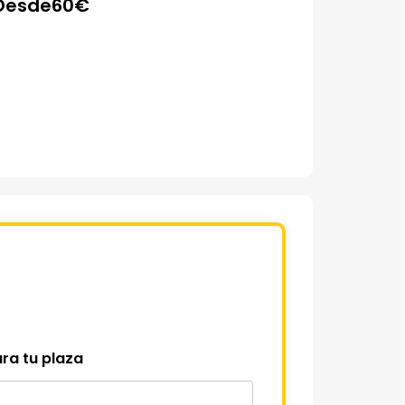
Desde
60
€
ra tu plaza