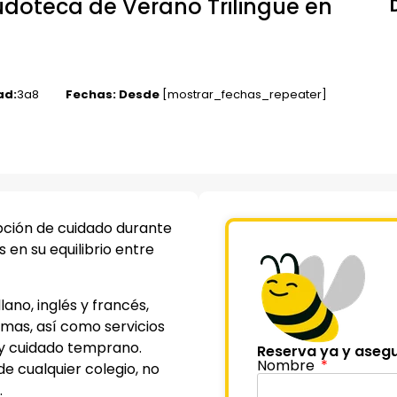
Ludoteca de Verano Trilingüe en
ad:
3
a
8
Fechas: Desde
[mostrar_fechas_repeater]
ción de cuidado durante
 en su equilibrio entre
ano, inglés y francés,
mas, así como servicios
y cuidado temprano.
Reserva ya y asegu
Nombre
de cualquier colegio, no
.