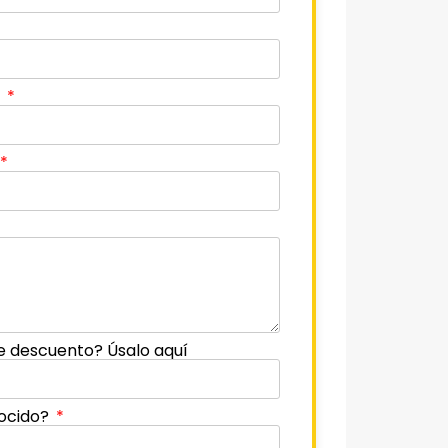
o
e descuento? Úsalo aquí
ocido?