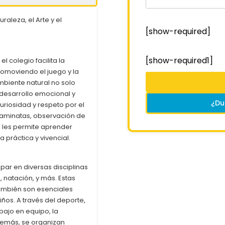
aleza, el Arte y el
[show-required]
[show-required1]
l colegio facilita la
romoviendo el juego y la
ambiente natural no solo
l desarrollo emocional y
¿Du
uriosidad y respeto por el
caminatas, observación de
al les permite aprender
práctica y vivencial.
par en diversas disciplinas
 natación, y más. Estas
también son esenciales
niños. A través del deporte,
bajo en equipo, la
demás, se organizan