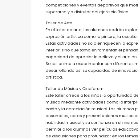
competiciones y eventos deportivos que moti
superarse y a disfrutar del ejercicio físico.
Taller de Arte
En el taller de arte, los alumnos podrán explo
expresión artística como la pintura, la escultura
Estas actividades no solo enriquecen la expr
interior, sino que también fomentan el pensam
capacidad de apreciar la belleza y el arte en
Se les anima a experimentar con diferentes ma
desarrollando así su capacidad de innovació
artística.
Taller de Música y Cineforum
Este taller ofrece a los niños la oportunidad d
música mediante actividades como la interpre
canto y la apreciación musical. Los alumnos p
ensambles, coros y presentaciones musicales
habilidad musical y su confianza en sí mismo
permite a los alumnos ver películas educativa
de discusiones para profundizar en los temas