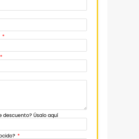
o
e descuento? Úsalo aquí
ocido?