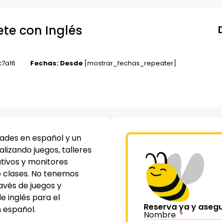
ete con Inglés
:
7
a
16
Fechas: Desde
[mostrar_fechas_repeater]
ades en español y un
lizando juegos, talleres
ativos y monitores
to clases. No tenemos
ravés de juegos y
e inglés para el
Reserva ya y asegu
 español.
Nombre