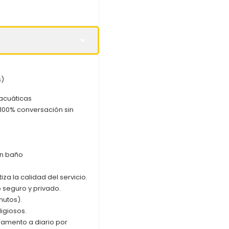
s)
 acuáticas
 100% conversación sin
on baño
za la calidad del servicio.
o seguro y privado.
nutos).
igiosos.
pamento a diario por