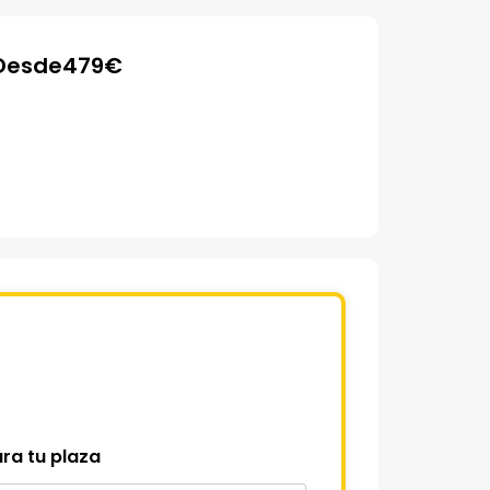
Desde
479
€
ra tu plaza