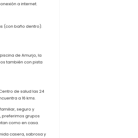
onexión a internet.
as (con baño dentro).
piscina de Amurjo, la
mos también con pista
 Centro de salud las 24
encuentra a 16 kms.
miliar, seguro y
, preferimos grupos
ntan como en casa.
mida casera, sabrosa y