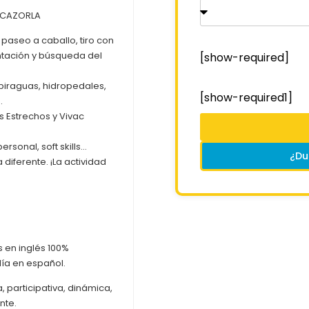
 CAZORLA
 paseo a caballo, tiro con
entación y búsqueda del
[show-required]
piraguas, hidropedales,
[show-required1]
.
s Estrechos y Vivac
rsonal, soft skills…
¿Du
iferente. ¡La actividad
 en inglés 100%
día en español.
participativa, dinámica,
nte.