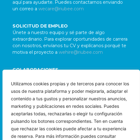
aquí para ayudarte. Puedes contactarnos enviando
un correo a
wecare@riubee.com
SOLICITUD DE EMPLEO
Únete a nuestro equipo y sé parte de algo
extraordinario. Para explorar oportunidades de carrera
con nosotros, envíanos tu CV y explícanos porqué te
motiva el proyecto a
wehire@riubee.com
COLABORACIONES
Damos la bienvenida a colaboraciones con
Utilizamos cookies propias y de terceros para conocer los
organizaciones e individuos alineados con nuestra
usos de nuestra plataforma y poder mejorarla, adaptar el
misión. Para evaluar posibles sinergias, contáctanos
contenido a tus gustos y personalizar nuestros anuncios,
a
wepartner@riubee.com
marketing y publicaciones en redes sociales. Puedes
aceptarlas todas, rechazarlas o elegir tu configuración
pulsando los botones correspondientes. Ten en cuenta
que rechazar las cookies puede afectar a tu experiencia
de reserva. Para más información puedes consultar