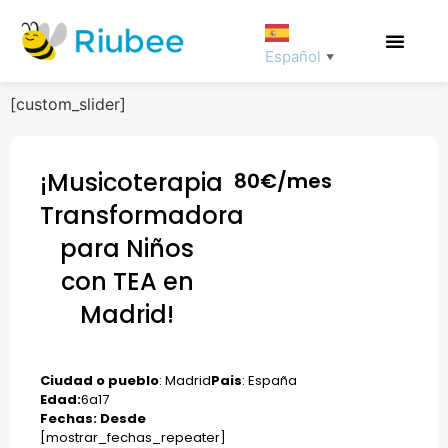
Español
▼
[custom_slider]
¡Musicoterapia
80
€/mes
Transformadora
para Niños
con TEA en
Madrid!
Ciudad o pueblo
: Madrid
Pais
: España
Edad:
6
a
17
Fechas: Desde
[mostrar_fechas_repeater]