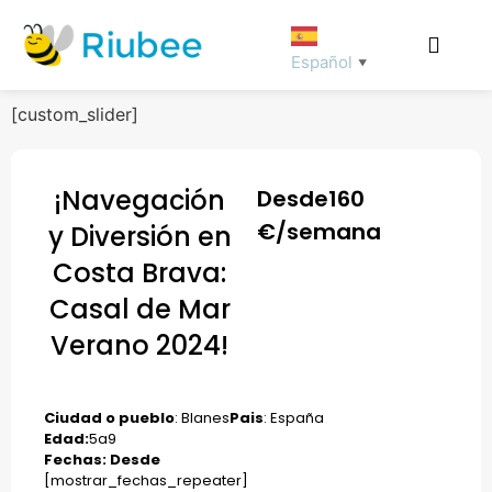
Español
▼
[custom_slider]
¡Navegación
Desde
160
€/semana
y Diversión en
Costa Brava:
Casal de Mar
Verano 2024!
Ciudad o pueblo
: Blanes
Pais
: España
Edad:
5
a
9
Fechas: Desde
[mostrar_fechas_repeater]