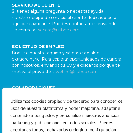
SERVICIO AL CLIENTE
Si tienes alguna pregunta o necesitas ayuda,
nuestro equipo de servicio al cliente dedicado está
aquí para ayudarte. Puedes contactarnos enviando
un correo a
wecare@riubee.com
SOLICITUD DE EMPLEO
Únete a nuestro equipo y sé parte de algo
extraordinario. Para explorar oportunidades de carrera
con nosotros, envíanos tu CV y explícanos porqué te
motiva el proyecto a
wehire@riubee.com
COLABORACIONES
Damos la bienvenida a colaboraciones con
Utilizamos cookies propias y de terceros para conocer los
organizaciones e individuos alineados con nuestra
usos de nuestra plataforma y poder mejorarla, adaptar el
misión. Para evaluar posibles sinergias, contáctanos
contenido a tus gustos y personalizar nuestros anuncios,
a
wepartner@riubee.com
marketing y publicaciones en redes sociales. Puedes
aceptarlas todas, rechazarlas o elegir tu configuración