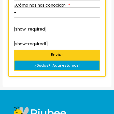
¿Cómo nos has conocido?
[show-required]
[show-required1]
Enviar
¿Dudas? ¡Aquí estamos!