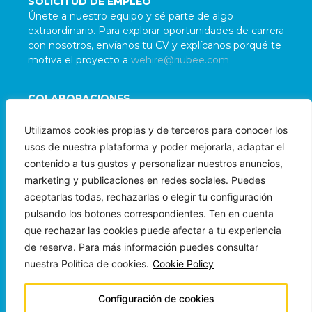
SOLICITUD DE EMPLEO
Únete a nuestro equipo y sé parte de algo
extraordinario. Para explorar oportunidades de carrera
con nosotros, envíanos tu CV y explícanos porqué te
motiva el proyecto a
wehire@riubee.com
COLABORACIONES
Damos la bienvenida a colaboraciones con
Utilizamos cookies propias y de terceros para conocer los
organizaciones e individuos alineados con nuestra
usos de nuestra plataforma y poder mejorarla, adaptar el
misión. Para evaluar posibles sinergias, contáctanos
contenido a tus gustos y personalizar nuestros anuncios,
a
wepartner@riubee.com
marketing y publicaciones en redes sociales. Puedes
aceptarlas todas, rechazarlas o elegir tu configuración
pulsando los botones correspondientes. Ten en cuenta
que rechazar las cookies puede afectar a tu experiencia
de reserva. Para más información puedes consultar
nuestra Política de cookies.
Cookie Policy
Copyright © 2024 Beeloha Ops LLC
Todos los Derechos Reservados
Configuración de cookies