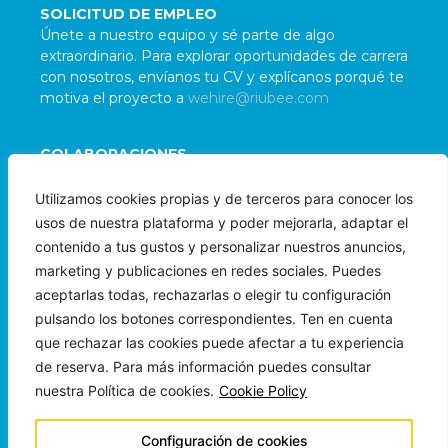
SOLICITUD DE EMPLEO
Únete a nuestro equipo y sé parte de algo
extraordinario. Para explorar oportunidades de carrera
con nosotros, envíanos tu CV y explícanos porqué te
motiva el proyecto a
wehire@riubee.com
COLABORACIONES
Damos la bienvenida a colaboraciones con
Utilizamos cookies propias y de terceros para conocer los
organizaciones e individuos alineados con nuestra
usos de nuestra plataforma y poder mejorarla, adaptar el
misión. Para evaluar posibles sinergias, contáctanos
contenido a tus gustos y personalizar nuestros anuncios,
a
wepartner@riubee.com
marketing y publicaciones en redes sociales. Puedes
aceptarlas todas, rechazarlas o elegir tu configuración
pulsando los botones correspondientes. Ten en cuenta
que rechazar las cookies puede afectar a tu experiencia
de reserva. Para más información puedes consultar
nuestra Política de cookies.
Cookie Policy
Copyright © 2024 Beeloha Ops LLC
Todos los Derechos Reservados
Configuración de cookies