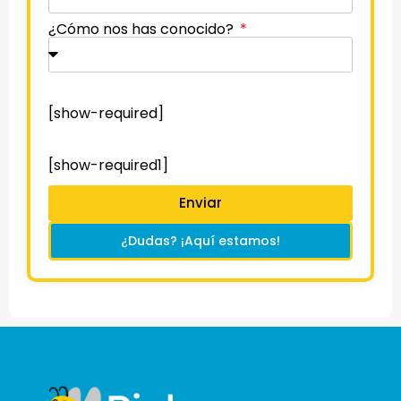
¿Cómo nos has conocido?
[show-required]
[show-required1]
Enviar
¿Dudas? ¡Aquí estamos!