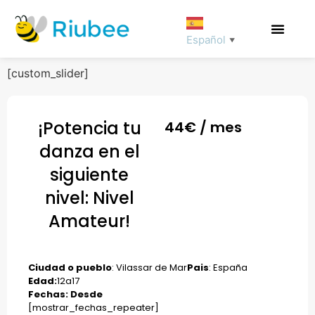
Español
▼
[custom_slider]
¡Potencia tu
44
€ / mes
danza en el
siguiente
nivel: Nivel
Amateur!
Ciudad o pueblo
: Vilassar de Mar
Pais
: España
Edad:
12
a
17
Fechas: Desde
[mostrar_fechas_repeater]