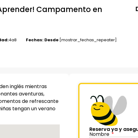
y Aprender! Campamento en
dad:
4
a
8
Fechas: Desde
[mostrar_fechas_repeater]
nden inglés mientras
onantes aventuras,
 momentos de refrescante
 niñas tengan un verano
Reserva ya y asegu
Nombre