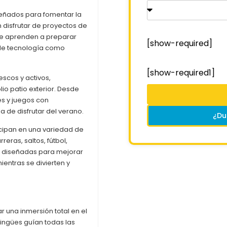
iseñados para fomentar la
n disfrutar de proyectos de
de aprenden a preparar
[show-required]
s de tecnología como
[show-required1]
scos y activos,
o patio exterior. Desde
s y juegos con
 de disfrutar del verano.
¿Du
ticipan en una variedad de
reras, saltos, fútbol,
án diseñadas para mejorar
ientras se divierten y
 una inmersión total en el
ilingües guían todas las