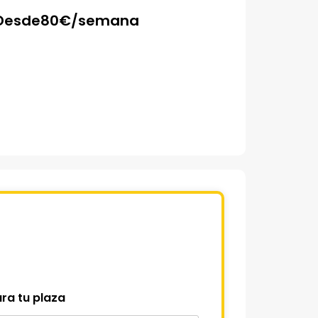
Desde
80
€/semana
ra tu plaza