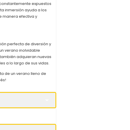
n constantemente expuestos
sta inmersión ayuda a los
de manera efectiva y
ón perfecta de diversión y
un verano inolvidable
ue también adquieran nuevas
es a lo largo de sus vidas.
uta de un verano lleno de
lés!