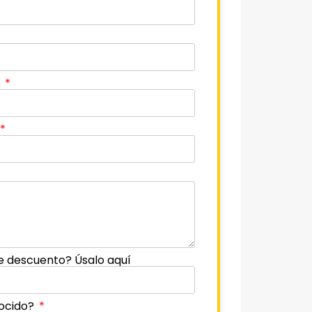
o
e descuento? Úsalo aquí
ocido?