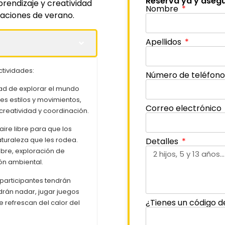
Reserva ya y asegu
prendizaje y creatividad
Nombre
caciones de verano.
Apellidos
ctividades:
Número de teléfon
dad de explorar el mundo
s estilos y movimientos,
Correo electrónico
 creatividad y coordinación.
aire libre para que los
aturaleza que les rodea.
Detalles
libre, exploración de
ón ambiental.
s participantes tendrán
drán nadar, jugar juegos
¿Tienes un código d
 refrescan del calor del