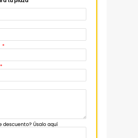
ra tu plaza
o
e descuento? Úsalo aquí