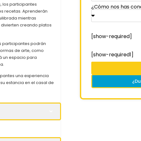
, los participantes
¿Cómo nos has con
es recetas. Aprenderán
ilibrada mientras
 divierten creando platos
[show-required]
los participantes podrán
 formas de arte, como
[show-required1]
rá un espacio para
ca.
cipantes una experiencia
¿Du
su estancia en el casal de