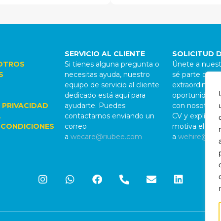
SERVICIO AL CLIENTE
SOLICITUD 
OTROS
Si tienes alguna pregunta o
Únete a nuest
S
necesitas ayuda, nuestro
sé parte de al
equipo de servicio al cliente
extraordinario.
dedicado está aquí para
oportunidades
 PRIVACIDAD
ayudarte. Puedes
con nosotros,
L
contactarnos enviando un
CV y explícan
 CONDICIONES
correo
motiva el pro
a
wecare@riubee.com
a
wehire@riu