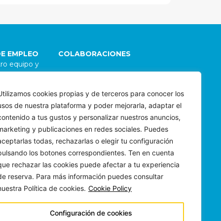
DE EMPLEO
COLABORACIONES
ro equipo y
go
Damos la bienvenida a
 Para explorar
colaboraciones con
Utilizamos cookies propias y de terceros para conocer los
 de carrera
organizaciones e individuos
usos de nuestra plataforma y poder mejorarla, adaptar el
 envíanos tu
alineados con nuestra
os porqué te
misión. Para evaluar
contenido a tus gustos y personalizar nuestros anuncios,
yecto
posibles sinergias,
marketing y publicaciones en redes sociales. Puedes
bee.com
contáctanos a
aceptarlas todas, rechazarlas o elegir tu configuración
wepartner@riubee.com
pulsando los botones correspondientes. Ten en cuenta
que rechazar las cookies puede afectar a tu experiencia
de reserva. Para más información puedes consultar
nuestra Política de cookies.
Cookie Policy
Configuración de cookies