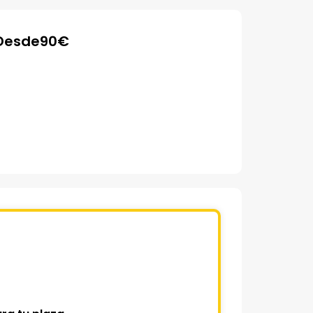
Desde
90
€