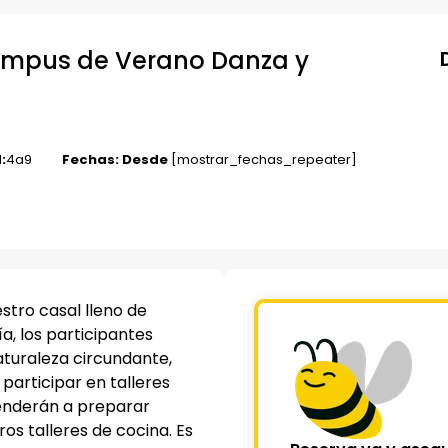
Campus de Verano Danza y
:
4
a
9
Fechas: Desde
[mostrar_fechas_repeater]
stro casal lleno de
a, los participantes
aturaleza circundante,
 participar en talleres
renderán a preparar
ros talleres de cocina. Es