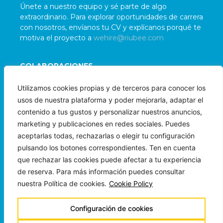
Únete a nuestro equipo y sé parte de algo
extraordinario. Para explorar oportunidades de carrera
con nosotros, envíanos tu CV y explícanos porqué te
motiva el proyecto a
wehire@riubee.com
COLABORACIONES
Damos la bienvenida a colaboraciones con
Utilizamos cookies propias y de terceros para conocer los
organizaciones e individuos alineados con nuestra
usos de nuestra plataforma y poder mejorarla, adaptar el
misión. Para evaluar posibles sinergias, contáctanos
contenido a tus gustos y personalizar nuestros anuncios,
a
wepartner@riubee.com
marketing y publicaciones en redes sociales. Puedes
aceptarlas todas, rechazarlas o elegir tu configuración
pulsando los botones correspondientes. Ten en cuenta
que rechazar las cookies puede afectar a tu experiencia
de reserva. Para más información puedes consultar
nuestra Política de cookies.
Cookie Policy
Copyright © 2024 Beeloha Ops LLC
Todos los Derechos Reservados
Configuración de cookies