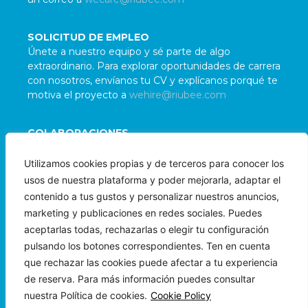
SOLICITUD DE EMPLEO
Únete a nuestro equipo y sé parte de algo
extraordinario. Para explorar oportunidades de carrera
con nosotros, envíanos tu CV y explícanos porqué te
motiva el proyecto a
wehire@riubee.com
COLABORACIONES
Damos la bienvenida a colaboraciones con
Utilizamos cookies propias y de terceros para conocer los
organizaciones e individuos alineados con nuestra
usos de nuestra plataforma y poder mejorarla, adaptar el
misión. Para evaluar posibles sinergias, contáctanos
contenido a tus gustos y personalizar nuestros anuncios,
a
wepartner@riubee.com
marketing y publicaciones en redes sociales. Puedes
aceptarlas todas, rechazarlas o elegir tu configuración
pulsando los botones correspondientes. Ten en cuenta
que rechazar las cookies puede afectar a tu experiencia
de reserva. Para más información puedes consultar
nuestra Política de cookies.
Cookie Policy