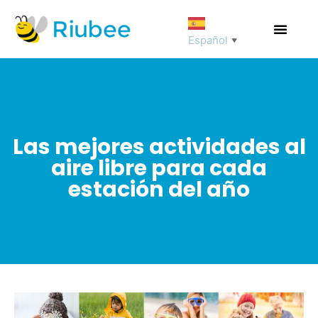
Español
▼
Las mejores actividades al
aire libre para cada
estación del año