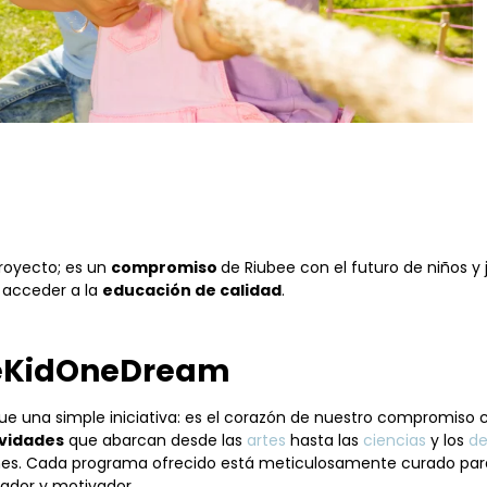
royecto; es un
compromiso
de Riubee con el futuro de niños y 
 acceder a la
educación de calidad
.
neKidOneDream
e una simple iniciativa: es el corazón de nuestro compromiso co
ividades
que abarcan desde las
artes
hasta las
ciencias
y los
de
enes. Cada programa ofrecido está meticulosamente curado para
rador y motivador.