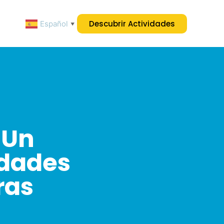
Descubrir Actividades
Español
▼
 Un
idades
ras