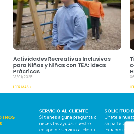
Actividades Recreativas Inclusivas
T
para Niños y Niñas con TEA: Ideas
c
Prácticas
H
13/01/2025
06
LEER MAS »
LE
SERVICIO AL CLIENTE
SOLICITUD 
OTROS
Si tienes alguna pregunta o
Únete a nuest
S
necesitas ayuda, nuestro
sé parte de al
equipo de servicio al cliente
extraordinario.