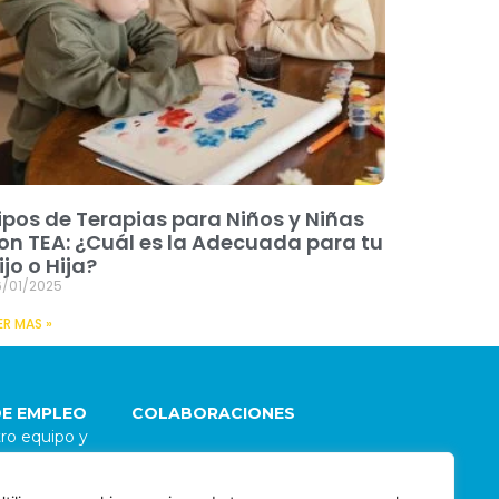
ipos de Terapias para Niños y Niñas
on TEA: ¿Cuál es la Adecuada para tu
ijo o Hija?
/01/2025
ER MAS »
DE EMPLEO
COLABORACIONES
ro equipo y
go
Damos la bienvenida a
 Para explorar
colaboraciones con