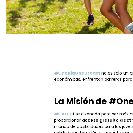
#OneKidOneDream
no es solo un p
económicas, enfrentan barreras para
La Misión de #O
#OKOD
fue diseñada para ser más qu
proporcionar
acceso gratuito a act
mundo de posibilidades para los jóv
calidad sino también altamente inspi