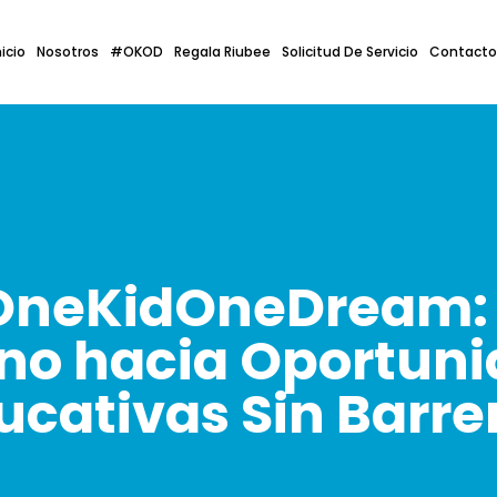
nicio
Nosotros
#OKOD
Regala Riubee
Solicitud De Servicio
Contacto
neKidOneDream:
o hacia Oportun
ucativas Sin Barre