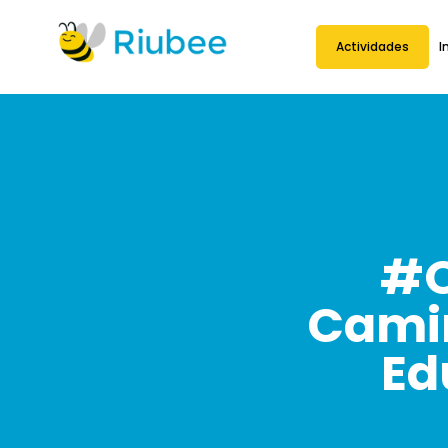
Actividades
I
#O
Camin
Ed